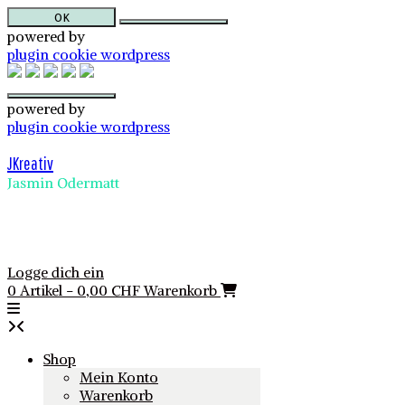
OK
powered by
plugin cookie wordpress
powered by
plugin cookie wordpress
Skip
to
JKreativ
content
Jasmin Odermatt
Logge dich ein
0 Artikel - 0,00 CHF
Warenkorb
Shop
Mein Konto
Warenkorb