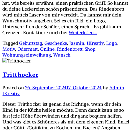
hat, wie bereits erwähnt, einen praktischen Griff. So kannst
du deine Leckereien schön präsentieren. Das Rindenbrett
wird mittels Laser von mir veredelt. Du kannst mir dein
Wunschmotiv angeben. Sei es ein Bild, ein Logo,
Unterschriften der Schüler, einen Spruch… Es gibt kaum
Grenzen. Kontaktiere mich bei
Weiterlesen...
Tagged
Geburtstag
,
Geschenke
,
Jasmin
,
JKreativ
,
Logo
,
Motiv
,
Odermatt
,
Online
,
Rindenbrett
,
Shop
,
Wohnungseinweihung
,
Wunsch
Tritthocker
Posted on
26. September 2024
17. Oktober 2024
by
Admin
JKreativ
Dieser Tritthocker ist genau das Richtige, wenn dir dein
Kind in der Küche helfen möchte. Denn damit kann es so
fast jede Höhe überwinden und dir ganz bequem helfen.
Und was gibt es Schöneres als mit dem eigenen Kind, Enkel
oder Götti-/Gottikind zu Kochen und Backen? Angaben