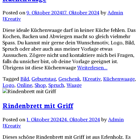
Posted on
9. Oktober 2024
17. Oktober 2024
by
Admin
JKreativ
Diese ideale Küchenwaage darf in keiner Küche fehlen. Das
Kochen, Backen und Abwiegen macht so gleich vielmehr
Spass. Du kannst mir gerne dein Wunschmotiv, Logo, Bild,
Spruch oder aber auch aus meiner Vorlage etwas
Aussuchen. Zögere nicht und kontaktiere mich bei Fragen,
falls du unsicher bist, ob deine Vorlage geeignet ist.
Übrigens ist diese Küchenwaage
Weiterlesen...
Tagged
Bild
,
Geburtstag
,
Geschenk
,
JKreativ
,
Küchenwaage
,
Logo
,
Online
,
Shop
,
Spruch
,
Waage
Rindenbrett mit Griff
Posted on
1. Oktober 2024
24. Oktober 2024
by
Admin
JKreativ
Dieses schöne Rindenbrett mit Griff ist aus Erlenholz. Es