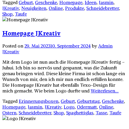
Tagged
Geburt
,
Geschenke
,
Homepage
,
Ideen
,
Jasmin
,
JKreativ
,
Neuigkeiten
,
Online
,
Produkte
,
Schneidebretter
,
Shop
,
Taufe
Homepage JKreativ
Posted on
29. Mai 2023
10. September 2024
by
Admin
JKreativ
Mit dem Logo ist nun auch die Homepage JKreativ fertig –
Juhui. Ich bin so nervös und gespannt, was die Zukunft
genau bringen wird. Diese kleine Firma ist schon lange ein
Wunsch von mir, den ich mir nun endlich erfüllen konnte.
Die Homepage JKreativ hat ebenfalls Texo-Design für
mich gemacht. Wie beim Logo durfte und
Weiterlesen...
Tagged
Erinnerungsboxen
,
Geburt
,
Geburtstag
,
Geschenke
,
Homepage
,
Jasmin
,
JKreativ
,
Logo
,
Odermatt
,
Online
,
Ostern
,
Schneidebretter
,
Shop
,
Spaghettiglas
,
Tasse
,
Taufe