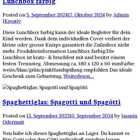
Lunchbox farbig
Posted on
5. September 2024
17. Oktober 2024
by
Admin
JKreativ
Diese Lunchbox farbig kann der ideale Begleiter für dein
Kind werden. Dank dem individuellen Cover verliert der
kleine oder grosse Knirps garantiert die Znünibox nicht
mehr. Produkteinformation Lunchbox farbig:Die
Lunchbox ist kratz- & bruchfest mit und besitzt einem
festen Trennsteg. Abmessung ca. 180 x 120 x 60 mmFarbe:
weiss/blau/grün/pinkHandspülung empfohlen Das ideale
Geschenk zum Geburtstag,
Weiterlesen...
Spaghettiglas: Spagotti und Spagötti
Posted on
13. September 2023
10. September 2024
by
Jasmin
Odermatt
Neu habe ich dieses Spaghettiglas an Lager. Du kannst es
fürs Gotti oder den Götti individuell gestalten lassen.