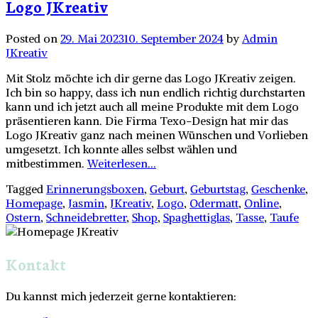
Logo JKreativ
Posted on
29. Mai 2023
10. September 2024
by
Admin
JKreativ
Mit Stolz möchte ich dir gerne das Logo JKreativ zeigen.
Ich bin so happy, dass ich nun endlich richtig durchstarten
kann und ich jetzt auch all meine Produkte mit dem Logo
präsentieren kann. Die Firma Texo-Design hat mir das
Logo JKreativ ganz nach meinen Wünschen und Vorlieben
umgesetzt. Ich konnte alles selbst wählen und
mitbestimmen.
Weiterlesen...
Tagged
Erinnerungsboxen
,
Geburt
,
Geburtstag
,
Geschenke
,
Homepage
,
Jasmin
,
JKreativ
,
Logo
,
Odermatt
,
Online
,
Ostern
,
Schneidebretter
,
Shop
,
Spaghettiglas
,
Tasse
,
Taufe
Kontakt
Du kannst mich jederzeit gerne kontaktieren: