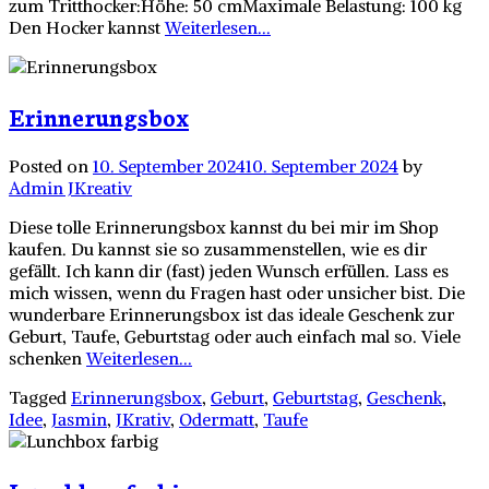
zum Tritthocker:Höhe: 50 cmMaximale Belastung: 100 kg
Den Hocker kannst
Weiterlesen...
Erinnerungsbox
Posted on
10. September 2024
10. September 2024
by
Admin JKreativ
Diese tolle Erinnerungsbox kannst du bei mir im Shop
kaufen. Du kannst sie so zusammenstellen, wie es dir
gefällt. Ich kann dir (fast) jeden Wunsch erfüllen. Lass es
mich wissen, wenn du Fragen hast oder unsicher bist. Die
wunderbare Erinnerungsbox ist das ideale Geschenk zur
Geburt, Taufe, Geburtstag oder auch einfach mal so. Viele
schenken
Weiterlesen...
Tagged
Erinnerungsbox
,
Geburt
,
Geburtstag
,
Geschenk
,
Idee
,
Jasmin
,
JKrativ
,
Odermatt
,
Taufe