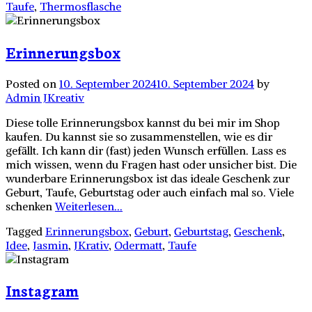
Taufe
,
Thermosflasche
Erinnerungsbox
Posted on
10. September 2024
10. September 2024
by
Admin JKreativ
Diese tolle Erinnerungsbox kannst du bei mir im Shop
kaufen. Du kannst sie so zusammenstellen, wie es dir
gefällt. Ich kann dir (fast) jeden Wunsch erfüllen. Lass es
mich wissen, wenn du Fragen hast oder unsicher bist. Die
wunderbare Erinnerungsbox ist das ideale Geschenk zur
Geburt, Taufe, Geburtstag oder auch einfach mal so. Viele
schenken
Weiterlesen...
Tagged
Erinnerungsbox
,
Geburt
,
Geburtstag
,
Geschenk
,
Idee
,
Jasmin
,
JKrativ
,
Odermatt
,
Taufe
Instagram