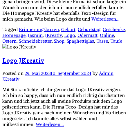
genau bringen wird. Diese kleine Firma ist schon lange ein
Wunsch von mir, den ich mir nun endlich erfüllen konnte.
Die Homepage JKreativ hat ebenfalls Texo-Design für
mich gemacht. Wie beim Logo durfte und
Weiterlesen...
Tagged
Erinnerungsboxen
,
Geburt
,
Geburtstag
,
Geschenke
,
Homepage
,
Jasmin
,
JKreativ
,
Logo
,
Odermatt
,
Online
,
Ostern
,
Schneidebretter
,
Shop
,
Spaghettiglas
,
Tasse
,
Taufe
Logo JKreativ
Posted on
29. Mai 2023
10. September 2024
by
Admin
JKreativ
Mit Stolz möchte ich dir gerne das Logo JKreativ zeigen.
Ich bin so happy, dass ich nun endlich richtig durchstarten
kann und ich jetzt auch all meine Produkte mit dem Logo
präsentieren kann. Die Firma Texo-Design hat mir das
Logo JKreativ ganz nach meinen Wünschen und Vorlieben
umgesetzt. Ich konnte alles selbst wählen und
mitbestimmen.
Weiterlesen...