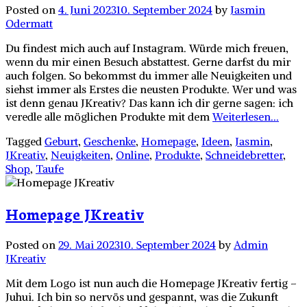
Posted on
4. Juni 2023
10. September 2024
by
Jasmin
Odermatt
Du findest mich auch auf Instagram. Würde mich freuen,
wenn du mir einen Besuch abstattest. Gerne darfst du mir
auch folgen. So bekommst du immer alle Neuigkeiten und
siehst immer als Erstes die neusten Produkte. Wer und was
ist denn genau JKreativ? Das kann ich dir gerne sagen: ich
veredle alle möglichen Produkte mit dem
Weiterlesen...
Tagged
Geburt
,
Geschenke
,
Homepage
,
Ideen
,
Jasmin
,
JKreativ
,
Neuigkeiten
,
Online
,
Produkte
,
Schneidebretter
,
Shop
,
Taufe
Homepage JKreativ
Posted on
29. Mai 2023
10. September 2024
by
Admin
JKreativ
Mit dem Logo ist nun auch die Homepage JKreativ fertig –
Juhui. Ich bin so nervös und gespannt, was die Zukunft