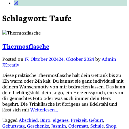
Schlagwort:
Taufe
Thermosflasche
Posted on
17. Oktober 2024
24. Oktober 2024
by
Admin
JKreativ
Diese praktische Thermosflasche hält dein Getränk bis zu
12h warm oder 24h kalt. Du kannst sie ganz individuell mit
deinem Wunschmotiv von mir bedrucken lassen. Das kann
dein Lieblingsbild, dein Logo, ein Herzensspruch, ein von
dir gemachtes Foto oder was auch immer dein Herz
begehrt. Die Trinkflasche ist übrigens aus Edelstahl und
lässt sich mit
Weiterlesen...
Tagged
Abschied
,
Büro
,
eigenes
,
Freizeit
,
Geburt
,
Geburtstag
,
Geschenke
,
Jasmin
,
Odermatt
,
Schule
,
Shop
,