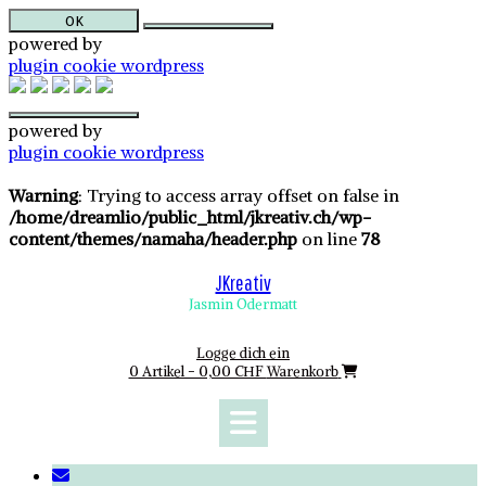
OK
powered by
plugin cookie wordpress
powered by
plugin cookie wordpress
Skip
to
Warning
: Trying to access array offset on false in
content
/home/dreamlio/public_html/jkreativ.ch/wp-
content/themes/namaha/header.php
on line
78
JKreativ
Jasmin Odermatt
Logge dich ein
0 Artikel - 0,00 CHF
Warenkorb