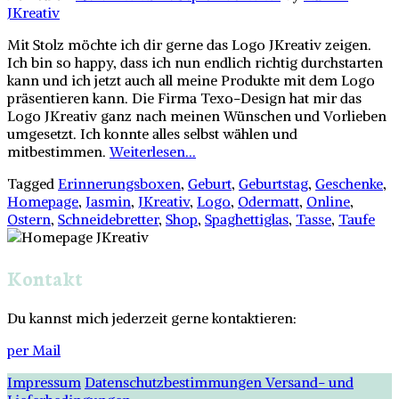
JKreativ
Mit Stolz möchte ich dir gerne das Logo JKreativ zeigen.
Ich bin so happy, dass ich nun endlich richtig durchstarten
kann und ich jetzt auch all meine Produkte mit dem Logo
präsentieren kann. Die Firma Texo-Design hat mir das
Logo JKreativ ganz nach meinen Wünschen und Vorlieben
umgesetzt. Ich konnte alles selbst wählen und
mitbestimmen.
Weiterlesen...
Tagged
Erinnerungsboxen
,
Geburt
,
Geburtstag
,
Geschenke
,
Homepage
,
Jasmin
,
JKreativ
,
Logo
,
Odermatt
,
Online
,
Ostern
,
Schneidebretter
,
Shop
,
Spaghettiglas
,
Tasse
,
Taufe
Kontakt
Du kannst mich jederzeit gerne kontaktieren:
per Mail
Impressum
Datenschutzbestimmungen
Versand- und