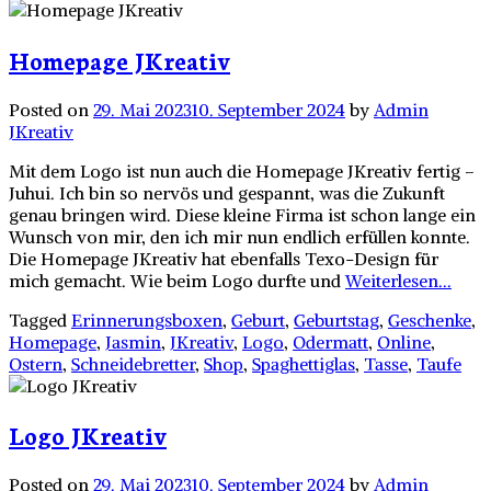
Homepage JKreativ
Posted on
29. Mai 2023
10. September 2024
by
Admin
JKreativ
Mit dem Logo ist nun auch die Homepage JKreativ fertig –
Juhui. Ich bin so nervös und gespannt, was die Zukunft
genau bringen wird. Diese kleine Firma ist schon lange ein
Wunsch von mir, den ich mir nun endlich erfüllen konnte.
Die Homepage JKreativ hat ebenfalls Texo-Design für
mich gemacht. Wie beim Logo durfte und
Weiterlesen...
Tagged
Erinnerungsboxen
,
Geburt
,
Geburtstag
,
Geschenke
,
Homepage
,
Jasmin
,
JKreativ
,
Logo
,
Odermatt
,
Online
,
Ostern
,
Schneidebretter
,
Shop
,
Spaghettiglas
,
Tasse
,
Taufe
Logo JKreativ
Posted on
29. Mai 2023
10. September 2024
by
Admin