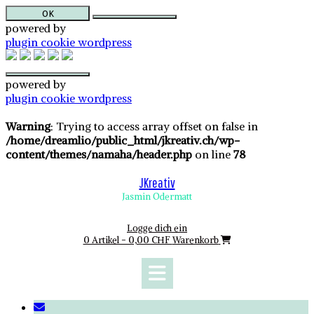
OK
powered by
plugin cookie wordpress
powered by
plugin cookie wordpress
Skip
to
Warning
: Trying to access array offset on false in
content
/home/dreamlio/public_html/jkreativ.ch/wp-
content/themes/namaha/header.php
on line
78
JKreativ
Jasmin Odermatt
Logge dich ein
0 Artikel - 0,00 CHF
Warenkorb