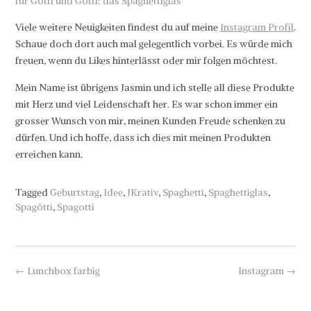
Viele weitere Neuigkeiten findest du auf meine
Instagram Profil
.
Schaue doch dort auch mal gelegentlich vorbei. Es würde mich
freuen, wenn du Likes hinterlässt oder mir folgen möchtest.
Mein Name ist übrigens Jasmin und ich stelle all diese Produkte
mit Herz und viel Leidenschaft her. Es war schon immer ein
powered by
plugin cookie
wordpress
grosser Wunsch von mir, meinen Kunden Freude schenken zu
dürfen. Und ich hoffe, dass ich dies mit meinen Produkten
erreichen kann.
Tagged
Geburtstag
,
Idee
,
JKrativ
,
Spaghetti
,
Spaghettiglas
,
Spagötti
,
Spagotti
Post
←
Lunchbox farbig
Instagram
→
navigation