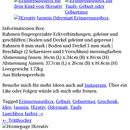
Informationen Box:
Rahmen fingergezinkte Eckverbindungen, geleimt und
geschliffen | Boden und Deckel geleimt und gepresst |
Rahmen 8 mm stark | Boden und Deckel 3 mm stark |
Beschläge (2 Scharniere und 1 Verschluss) messingfarben
Abmessung Innen: 36cm (L) x 24cm (B) x 19cm (H)
Abmessung Aussen: 37.7cm (L) x 26cm (B) x 19.8cm (H)
Leergewicht: 1.72kg
Aus Birkensperrholz
Besuche mich für mehr Ideen auch auf
Instagram
. Über ein
Like oder Folgen würde ich mich sehr freuen.
Tagged
Erinnerungsbox
,
Geburt
,
Geburtstag
,
Geschenk
,
Idee
,
Jasmin
,
JKrativ
,
Odermatt
,
Taufe
Post
Lunchbox farbig
→
navigation
←
Tritthocker