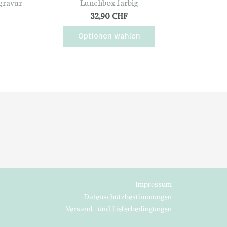
gravur
Lunchbox farbig
32,90
CHF
Optionen wählen
Dieses
Produkt
weist
mehrere
Varianten
auf.
Die
Optionen
können
auf
der
Produktseite
gewählt
Impressum
werden
Datenschutzbestimmungen
Versand- und Lieferbedingungen
OK