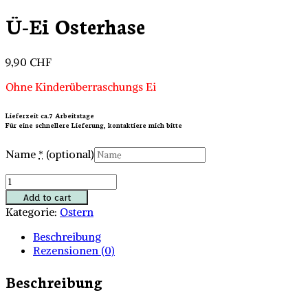
Ü-Ei Osterhase
9,90
CHF
Ohne Kinderüberraschungs Ei
Lieferzeit ca.7 Arbeitstage
Für eine schnellere Lieferung, kontaktiere mich bitte
Name
*
(optional)
Ü-
Ei
Add to cart
Osterhase
Kategorie:
Ostern
Menge
Beschreibung
Rezensionen (0)
Beschreibung