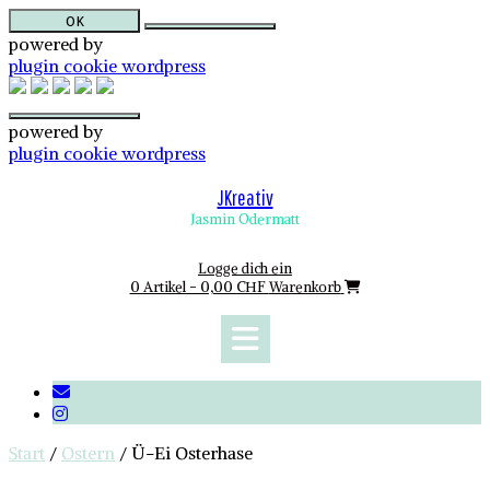
OK
powered by
plugin cookie wordpress
powered by
plugin cookie wordpress
Skip
to
JKreativ
content
Jasmin Odermatt
Logge dich ein
0 Artikel - 0,00 CHF
Warenkorb
Start
/
Ostern
/ Ü-Ei Osterhase